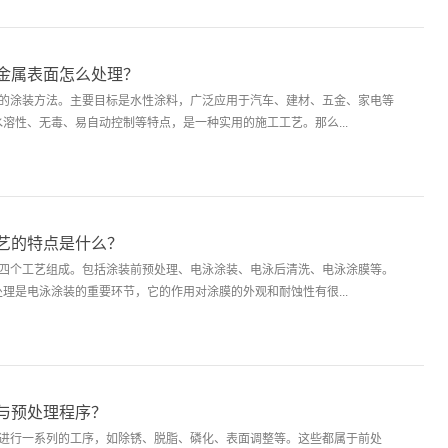
金属表面怎么处理？
殊的涂装方法。主要目标是水性涂料，广泛应用于汽车、建材、五金、家电等
溶性、无毒、易自动控制等特点，是一种实用的施工工艺。那么...
艺的特点是什么？
由四个工艺组成。包括涂装前预处理、电泳涂装、电泳后清洗、电泳涂膜等。
理是电泳涂装的重要环节，它的作用对涂膜的外观和耐蚀性有很...
与预处理程序？
要进行一系列的工序，如除锈、脱脂、磷化、表面调整等。这些都属于前处