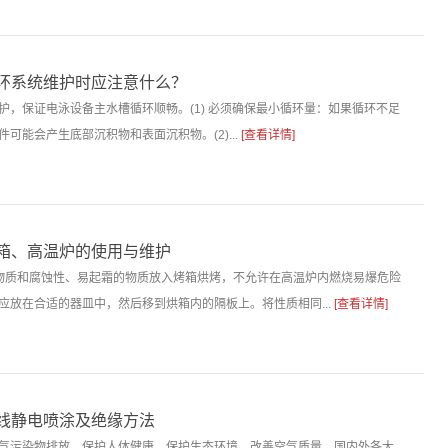
环系统维护时应注意什么？
护，保证电泳设备主水槽循环顺畅。(1) 必须确保最小循环量：如果循环不足
工件可能会产生底部沉积物和表面沉积物。(2)...
[查看详情]
箱、高温炉的使用与维护
爆物质和腐蚀性、易起霜的物质放入烤箱烘烤，不允许在高温炉内燃烧易爆危险
应放在合适的器皿中，然后移到烘箱内的隔板上。将性质相同...
[查看详情]
线静电喷涂及绝缘方法
大气污染物排放，保护人体健康，保护生态环境，改善空气质量，国内外各大