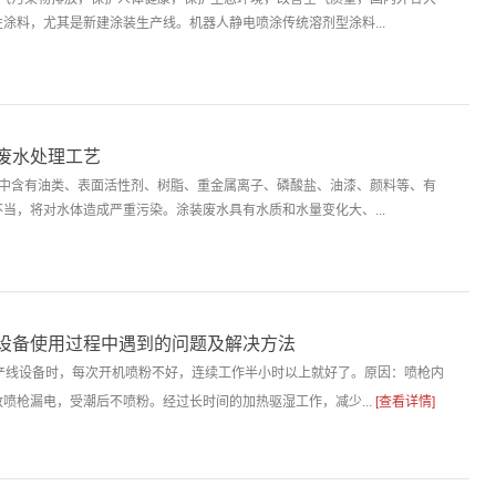
涂料，尤其是新建涂装生产线。机器人静电喷涂传统溶剂型涂料...
废水处理工艺
水中含有油类、表面活性剂、树脂、重金属离子、磷酸盐、油漆、颜料等、有
当，将对水体造成严重污染。涂装废水具有水质和水量变化大、...
设备使用过程中遇到的问题及解决方法
生产线设备时，每次开机喷粉不好，连续工作半小时以上就好了。原因：喷枪内
喷枪漏电，受潮后不喷粉。经过长时间的加热驱湿工作，减少...
[查看详情]