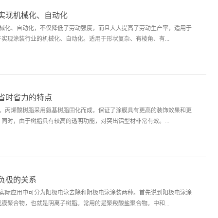
实现机械化、自动化
机械化、自动化，不仅降低了劳动强度，而且大大提高了劳动生产率，适用于
实现涂装行业的机械化、自动化。适用于形状复杂、有棱角、有...
省时省力的特点
好。丙烯酸树脂采用氨基树脂固化而成，保证了涂膜具有更高的装饰效果和更
同时，由于树脂具有较高的透明功能，对突出铝型材非常有效。...
负极的关系
在实际应用中可分为阳极电泳去除和阴极电泳涂装两种。首先说到阳极电泳涂
膜聚合物，也就是阴离子树脂。常用的是聚羧酸盐聚合物。中和...