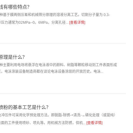
线有哪些特点？
种基于膜两侧压差和机械筛分原理的溶液分离工艺。切割分子量为 0.3-
作压力通常为02MPa--0。6MPa，分离孔径...
[查看详情]
原理是什么？
一种主要利用电场将悬浮在电泳液中的颜料、树脂等颗粒移动到工件表面形成
，电泳涂装设备制造商都在谈论电泳设备涂层的开放历史。电泳...
喷粉的基本工艺是什么？
：钣金冲压件可采用化学预处理方法。即脱脂-除锈-+清洗-→磷化处理（或提纯）
面的工件使用喷砂、喷丸等。用机械方法防锈，但机...
[查看详情]