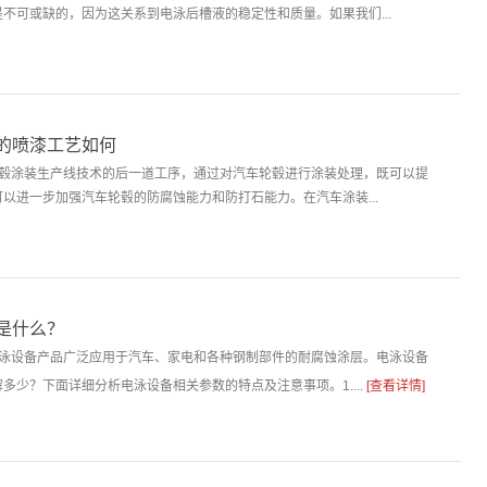
不可或缺的，因为这关系到电泳后槽液的稳定性和质量。如果我们...
的喷漆工艺如何
轮毂涂装生产线技术的后一道工序，通过对汽车轮毂进行涂装处理，既可以提
以进一步加强汽车轮毂的防腐蚀能力和防打石能力。在汽车涂装...
是什么？
电泳设备产品广泛应用于汽车、家电和各种钢制部件的耐腐蚀涂层。电泳设备
多少？下面详细分析电泳设备相关参数的特点及注意事项。1....
[查看详情]