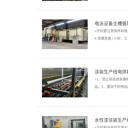
电泳设备主槽循
>平时要注意保养和维
4 倍槽液量 / 小时，
涂装生产线电烘
>1、禁止将易燃易
品。2、要烘干的物品
水性漆涂装生产
>为控制涂装固定源