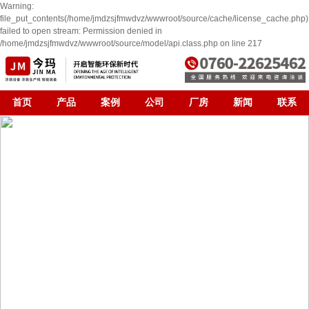
Warning:
file_put_contents(/home/jmdzsjfmwdvz/wwwroot/source/cache/license_cache.php)
failed to open stream: Permission denied in
/home/jmdzsjfmwdvz/wwwroot/source/model/api.class.php on line 217
首页
产品
案例
公司
厂房
新闻
联系